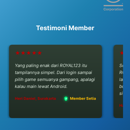
Testimoni Member
★★★★★
★★★
Yang paling enak dari ROYAL123 itu
Sejauh 
tampilannya simpel. Dari login sampai
ROYAL12
pilih game semuanya gampang, apalagi
lancar,
kalau main lewat Android.
bonus be
situs ini
Heri Daniel, Surakarta
Member Setia
Hamzah R