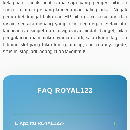
ketagihan, cocok buat siapa saja yang pengen hiburan
sambil nambah peluang kemenangan paling besar. Nggak
perlu ribet, tinggal buka dari HP, pilih game kesukaan dan
rasain sensasi menang yang bikin deg-degan. Selain itu,
tampilannya simpel dan navigasinya mudah banget, bikin
pengalaman main makin nyaman. Jadi, kalau kamu lagi cari
hiburan slot yang bikin fun, gampang, dan cuannya gede,
situs ini siap jadi ladang cuan favoritmu!
FAQ ROYAL123
1. Apa itu ROYAL123?