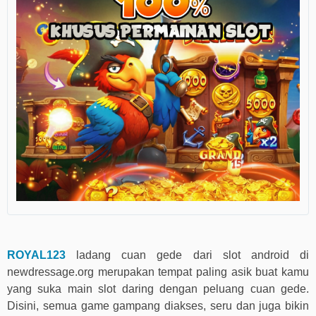
ROYAL123
ladang cuan gede dari slot android di
newdressage.org merupakan tempat paling asik buat kamu
yang suka main slot daring dengan peluang cuan gede.
Disini, semua game gampang diakses, seru dan juga bikin