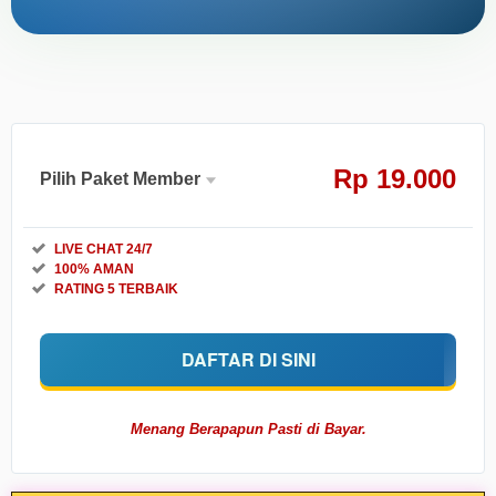
Rp
19.000
Pilih Paket Member
Member
Reguler
Aktif
LIVE CHAT 24/7
100% AMAN
19.000
Rp
RATING 5 TERBAIK
ROYAL123
ladang cuan
DAFTAR DI SINI
gede dari slot
android di
newdressage.org
Menang Berapapun Pasti di Bayar.
cocok buat kamu
yang lagi cari
game seru